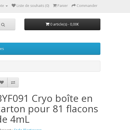
te
Liste de souhaits (0)
Panier
Commander
0 article(s) - 0,00€
ées
BYF091 Cryo boîte en
carton pour 81 flacons
de 4mL