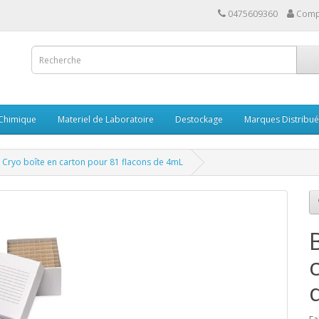
0475609360
Comp
 Chimique
Materiel de Laboratoire
Destockage
Marques Distribu
Cryo boîte en carton pour 81 flacons de 4mL