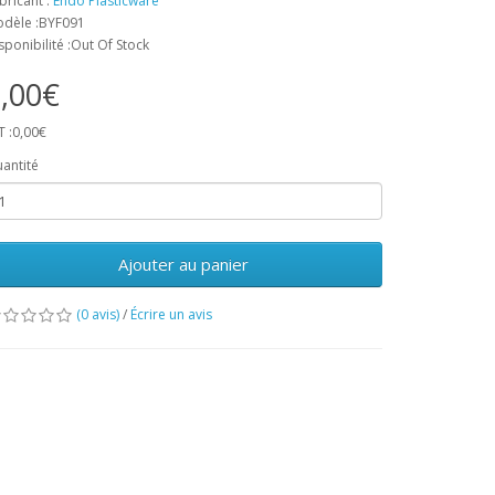
bricant :
Endo Plasticware
dèle :BYF091
sponibilité :Out Of Stock
,00€
T :0,00€
antité
Ajouter au panier
(0 avis)
/
Écrire un avis