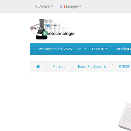
€
Devise
Langue
Promotion été 2025 : Jusqu'au 31/08/2025
Produit
Marque
Endo Plasticware
BYF091 