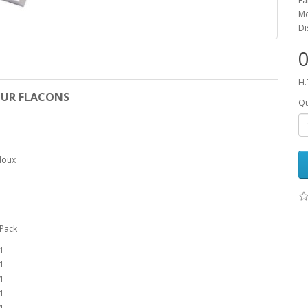
Fa
Mo
Di
0
H.
OUR FLACONS
Qu
doux
Pack
1
1
1
1
1