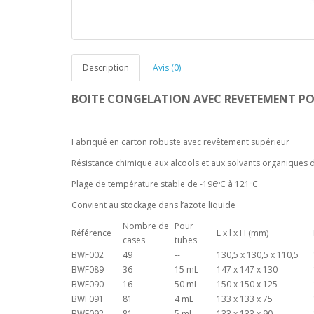
Description
Avis (0)
BOITE CONGELATION AVEC REVETEMENT P
Fabriqué en carton robuste avec revêtement supérieur
Résistance chimique aux alcools et aux solvants organiques 
Plage de température stable de -196ºC à 121ºC
Convient au stockage dans l’azote liquide
Nombre de
Pour
Référence
L x l x H (mm)
cases
tubes
BWF002
49
--
130,5 x 130,5 x 110,5
BWF089
36
15 mL
147 x 147 x 130
BWF090
16
50 mL
150 x 150 x 125
BWF091
81
4 mL
133 x 133 x 75
BWF092
81
5 mL
133 x 133 x 90