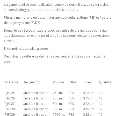
Largement utilisé pour la filtration sous vide des milieux de culture, des
liquides biologiques, des tampons de fixation, etc.
Filtres à membrane en deux matériaux : polyéthersulfone (PES) et fluorure
de polyvinylidène (PVDF)
Bouteille de réception stable, avec un centre de gravité bas pour éviter
les éclaboussures et une paroi plus épaisse pour résister aux pressions
élevées
Entonnoir et bouteille gradués
Des tubes de différents diamètres peuvent être fixés au connecteur à
vide
Référence
Désignation
Volume
Filtre
Pores
Quantité
PJB025
Unité de filtration
250 mL
PES
0,22 µm
12
PJB026
Unité de filtration
250 mL
PES
0,45 µm
12
PJB027
Unité de filtration
500 mL
PES
0,22 µm
12
PJB028
Unité de filtration
500 mL
PES
0,45 µm
12
PJB029
Unité de filtration
1000 mL
PES
0,22 µm
12