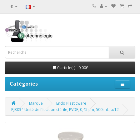
€
0 article(s) - 0,00€
Catégories
Marque
Endo Plasticware
PJB034 Unité de filtration stérile, PVDF, 0,45 µm, 500 mL, b/12