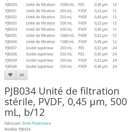
PJB030
Unité de filtration
1000 mL
PES
0,45 µm
12
PJB031
Unité de filtration
250 mL
PVDF
0,22 µm
12
PJB032
Unité de filtration
250 mL
PVDF
0,45 µm
12
PJB033
Unité de filtration
500 mL
PVDF
0,22 µm
12
PJB034
Unité de filtration
500 mL
PVDF
0,45 µm
12
PJB035
Unité de filtration
1000 mL
PVDF
0,22 µm
12
PJB036
Unité de filtration
1000 mL
PVDF
0,45 µm
12
PJB037
Godet supérieur
250 mL
PES
0,22 µm
24
PJB038
Godet supérieur
250 mL
PES
0,45 µm
24
PJB039
Godet supérieur
250 mL
PVDF
0,22 µm
24
PJB040
Godet supérieur
250 mL
PVDF
0,45 µm
24
PJB034 Unité de filtration
stérile, PVDF, 0,45 µm, 500
mL, b/12
Fabricant :
Endo Plasticware
Modèle :PJB034