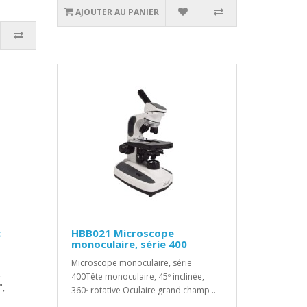
AJOUTER AU PANIER
c
HBB021 Microscope
monoculaire, série 400
Microscope monoculaire, série
,
400Tête monoculaire, 45º inclinée,
",
360º rotative Oculaire grand champ ..