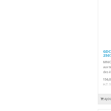
GDC
2507
MINIC
aux t
des é
156,0
H.T :
AJO