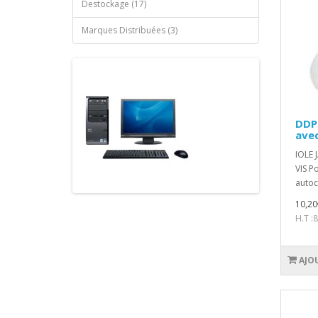
Destockage (17)
Marques Distribuées (3)
DDP0
avec
IOLE
VIS P
autoc
10,20
H.T :
AJO