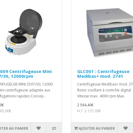
009 Centrifugeuse Mini
GLC001 : Centrifugeuse
7/30, 12000rpm
Medibas+ mod. 2741
IFUGEUSE MINI 2507/30, 12000
Centrifugeuse Medibas+ mod. 2
ni centrifugeuse adaptée aux
Rotor oscillant à contrôle digital
ifugations rapides Concep..
Vitesse max.: 4000 rpm Max..
0€
2 564,40€
265,00€
H.T :2 137,00€
UTER AU PANIER
AJOUTER AU PANIER