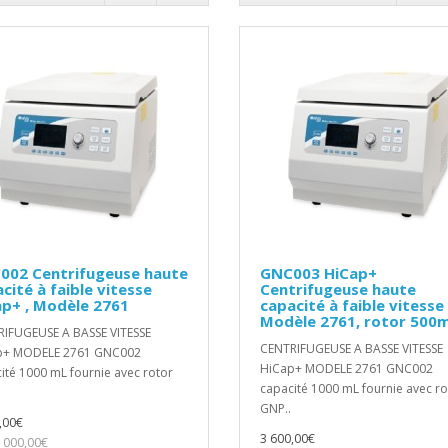
002 Centrifugeuse haute
GNC003 HiCap+
cité à faible vitesse
Centrifugeuse haute
p+ , Modèle 2761
capacité à faible vitesse
Modèle 2761, rotor 500
IFUGEUSE A BASSE VITESSE
CENTRIFUGEUSE A BASSE VITESSE
p+ MODELE 2761 GNC002
HiCap+ MODELE 2761 GNC002
ité 1000 mL fournie avec rotor
capacité 1000 mL fournie avec ro
GNP..
,00€
3 600,00€
3 000,00€