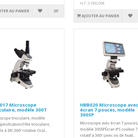
H.T :3 000,00€
UTER AU PANIER
AJOUTER AU PANIER
017 Microscope
HBB020 Microscope ave
culaire, modèle 300T
écran 7 pouces, modèle
300SP
scope trioculaire, modèle
Microscope avec écran 7 pouces
pécificationsTête trioculaire,
modèle 300SPÉcran IPS couleur 7
ée à 38º,360º rotative Ocul..
rotatif à 360º (avec vis de fixati..