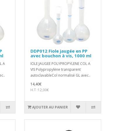
P
DDP012 Fiole jaugée en PP
ml
avec bouchon à vis, 1000 ml
L A
IOLE JAUGEE POLYPROPYLENE COL A
VIS Polypropylène transparent
c..
autoclavableCol normalisé GL avec..
14,40€
H.T :12,00€
AJOUTER AU PANIER