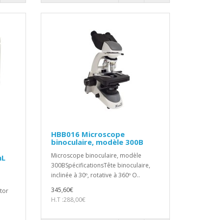
HBB016 Microscope
binoculaire, modèle 300B
Microscope binoculaire, modèle
mL
300BSpécificationsTête binoculaire,
inclinée à 30º, rotative à 360º O..
345,60€
tor
H.T :288,00€