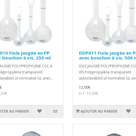
10 Fiole jaugée en PP
DDP011 Fiole jaugée en P
 bouchon à vis, 250 ml
avec bouchon à vis, 500 
 JAUGEE POLYPROPYLENE COL A
IOLE JAUGEE POLYPROPYLENE CO
olypropylène transparent
VIS Polypropylène transparent
lavableCol normalisé GL avec..
autoclavableCol normalisé GL ave
€
12,00€
8,50€
H.T :10,00€
UTER AU PANIER
AJOUTER AU PANIER