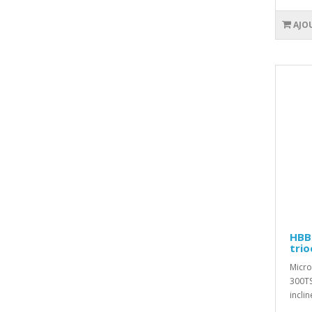
AJO
HBB
trio
Micro
300TS
inclin