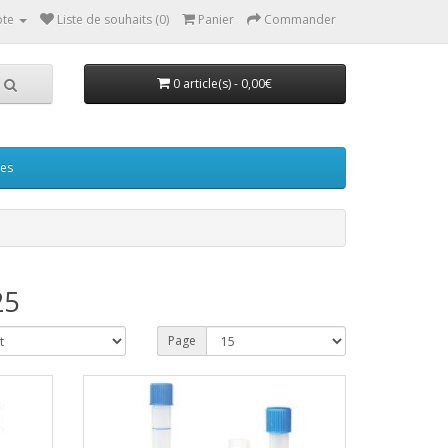
te
Liste de souhaits (0)
Panier
Commander
0 article(s) - 0,00€
ées
25
Page