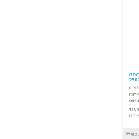
GDC
250
CENTR
rpmMi
centr
318,0
H.T :
AJO