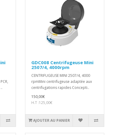
ini
GDC008 Centrifugeuse Mini
2507/4, 4000rpm
CENTRIFUGEUSE MINI 2507/4, 4000
 PCR,
rpmMini centrifugeuse adaptée aux
..
centrifugations rapides Concepti..
150,00€
H.T :125,00€
AJOUTER AU PANIER