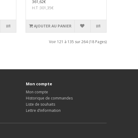
361,62€
H.T :301,35€
AJOUTER AU PANIER
Voir 121 à 135 sur 264 (18 Pages)
Mon compte
Mon compte
Historique de commandes
Liste de souhaits
Lettre d’information