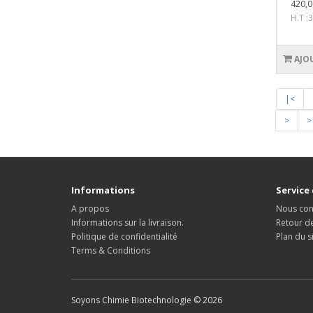
420,0
H.T :
AJO
|<
>
>
Informations
Service 
A propos
Nous con
Informations sur la livraison.
Retour d
Politique de confidentialité
Plan du s
Terms & Conditions
Soyons Chimie Biotechnologie © 2026