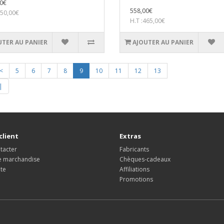
0€
558,00€
350,00€
H.T :465,00€
UTER AU PANIER
AJOUTER AU PANIER
<
5
6
7
8
9
10
11
12
13
|
client
Extras
tacter
Fabricants
e marchandise
Chèques-cadeaux
ite
Affiliations
Promotions