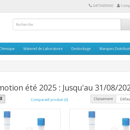
0475609360
Comp
 Chimique
Materiel de Laboratoire
Destockage
Marques Distribu
otion été 2025 : Jusqu'au 31/08/20
Classement
Comparatif produit (0)