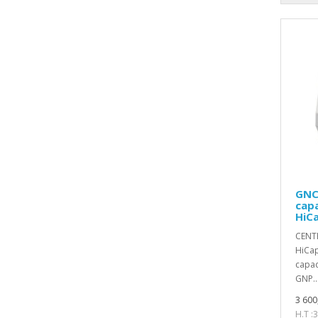
GNC
capa
HiCa
CENTR
HiCa
capac
GNP..
3 600
H.T :